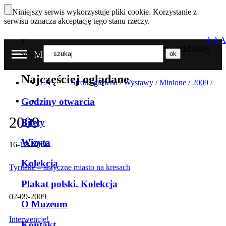
Niniejszy serwis wykorzystuje pliki cookie. Korzystanie z
serwisu oznacza akceptację tego stanu rzeczy.
x
A
A
A
Nasze oddziały
szukaj
MENU
Najczęściej oglądane
EN
Strona główna
/
Wystawy
/
Minione
/
2009
/
Godziny otwarcia
2009
Bilety
Wizyta
16-12-2009
Kolekcja
Tyritake – antyczne miasto na kresach
Plakat polski. Kolekcja
02-09-2009
O Muzeum
Interwencje!
Kontakt