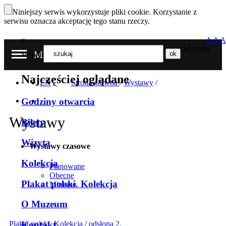
Niniejszy serwis wykorzystuje pliki cookie. Korzystanie z
serwisu oznacza akceptację tego stanu rzeczy.
x
A
A
A
Nasze oddziały
szukaj
MENU
Najczęściej oglądane
EN
Strona główna
/
Wystawy
/
Godziny otwarcia
Wystawy
Bilety
Wizyta
Wystawy czasowe
Kolekcja
Planowane
Obecne
Plakat polski. Kolekcja
Minione
O Muzeum
Kontakt
Plakat polski. Kolekcja / odsłona 2.