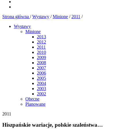
Strona główna
/
Wystawy
/
Minione
/
2011
/
Wystawy
Minione
2013
2012
2011
2010
2009
2008
2007
2006
2005
2004
2003
2002
Obecne
Planowane
2011
Hiszpańskie wariacje, polskie szaleństwa…