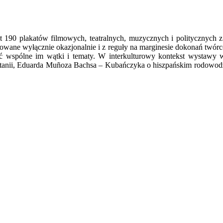
0 plakatów filmowych, teatralnych, muzycznych i politycznych z l
owane wyłącznie okazjonalnie i z reguły na marginesie dokonań twórcó
wspólne im wątki i tematy. W interkulturowy kontekst wystawy wpi
anii, Eduarda Muñoza Bachsa – Kubańczyka o hiszpańskim rodowodz