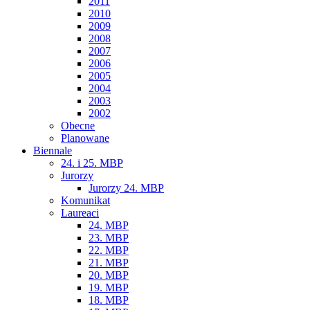
2011
2010
2009
2008
2007
2006
2005
2004
2003
2002
Obecne
Planowane
Biennale
24. i 25. MBP
Jurorzy
Jurorzy 24. MBP
Komunikat
Laureaci
24. MBP
23. MBP
22. MBP
21. MBP
20. MBP
19. MBP
18. MBP