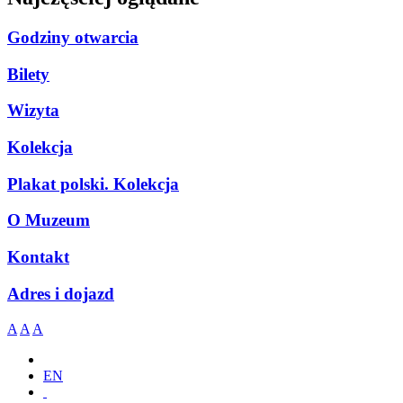
Godziny otwarcia
Bilety
Wizyta
Kolekcja
Plakat polski. Kolekcja
O Muzeum
Kontakt
Adres i dojazd
A
A
A
EN