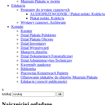
Muzeum Plakatu w święta
Edukacja
Programy do wystaw czasowych
AUDIOPRZEWODNIK / Plakat polski. Kolekcja
Plakat polski. Kolekcja
Wystawy czasowe. Archiwum
Kontakt
Kurator
Dział Plakatu Polskiego
Dział Plakatu Obcego
Dział Inwentarzy
Dział Wypożyczeń
Magazyn zbiorów
Dział Dokumentacji Fotograficznej
Dział Administracyjno-Techniczny
Kwerendy naukowe
Biblioteka
Pracownia Konserwacji Papieru
Ofiarowanie plakatów do zbiorów Muzeum Plakatu
Edukacja i rozwój publiczności
x
szukaj
Najczęściej oglądane