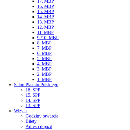
17. MBP
16. MBP
15. MBP
14. MBP
13. MBP
12. MBP
11. MBP
9./10. MBP
8. MBP
7. MBP
6. MBP
5. MBP
4. MBP
3. MBP
2. MBP
1. MBP
Salon Plakatu Polskiego
16. SPP
15. SPP
14. SPP
13. SPP
Wizyta
Godziny otwarcia
Bilety
Adres i dojazd