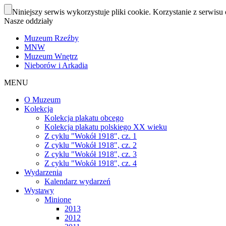
Niniejszy serwis wykorzystuje pliki cookie. Korzystanie z serwisu 
Nasze oddziały
Muzeum Rzeźby
MNW
Muzeum Wnętrz
Nieborów i Arkadia
MENU
O Muzeum
Kolekcja
Kolekcja plakatu obcego
Kolekcja plakatu polskiego XX wieku
Z cyklu "Wokół 1918", cz. 1
Z cyklu "Wokół 1918", cz. 2
Z cyklu "Wokół 1918", cz. 3
Z cyklu "Wokół 1918", cz. 4
Wydarzenia
Kalendarz wydarzeń
Wystawy
Minione
2013
2012