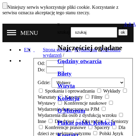
Niniejszy serwis wykorzystuje pliki cookie. Korzystanie z
serwisu oznacza akceptację tego stanu rzeczy.
x
A
A
A
Nasze oddziały
MENU
szukaj
Najczęściej oglądane
EN
Strona główna
/
Wydarzenia
/
Kalendarz
wydarzeń
/
Godziny otwarcia
Od:
Do:
Bilety
Gdzie:
Wizyta
Spotkania i oprowadzania
Wykłady
Warsztaty
Koncerty
Filmy
Kolekcja
Wystawy
Konferencje naukowe
Wydarzenia tłumaczone na PJM
O Muzeum
Wydarzenia dla osób z dysfukcją wzroku
Inne
Dla dzieci
Dla rodzin
Seniorzy
Plakat polski. Kolekcja
Konferencje prasowe
Spacery
Dla
dzieci ze spektrum autyzmu
Polski Język
Kontakt