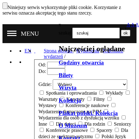
Niniejszy serwis wykorzystuje pliki cookie. Korzystanie z
serwisu oznacza akceptację tego stanu rzeczy.
x
A
A
A
Nasze oddziały
MENU
szukaj
Najczęściej oglądane
EN
Strona główna
/
Wydarzenia
/
Kalendarz
wydarzeń
/
Godziny otwarcia
Od:
Do:
Bilety
Gdzie:
Wizyta
Spotkania i oprowadzania
Wykłady
Warsztaty
Koncerty
Filmy
Kolekcja
Wystawy
Konferencje naukowe
Wydarzenia tłumaczone na PJM
Plakat polski. Kolekcja
Wydarzenia dla osób z dysfukcją wzroku
Inne
Dla dzieci
Dla rodzin
Seniorzy
O Muzeum
Konferencje prasowe
Spacery
Dla
dzieci ze spektrum autyzmu
Polski Język
Kontakt