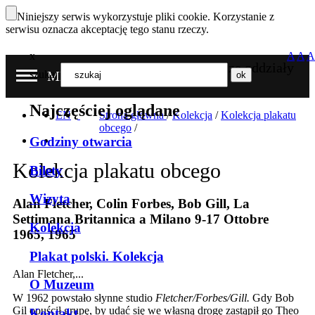
Niniejszy serwis wykorzystuje pliki cookie. Korzystanie z
serwisu oznacza akceptację tego stanu rzeczy.
x
A
A
A
Nasze oddziały
szukaj
MENU
Najczęściej oglądane
EN
Strona główna
/
Kolekcja
/
Kolekcja plakatu
obcego
/
Godziny otwarcia
Kolekcja plakatu obcego
Bilety
Wizyta
Alan Fletcher, Colin Forbes, Bob Gill, La
Settimana Britannica a Milano 9-17 Ottobre
Kolekcja
1965, 1965
Plakat polski. Kolekcja
Alan Fletcher,...
O Muzeum
W 1962 powstało słynne studio
Fletcher/Forbes/Gill.
Gdy Bob
Gil opuścił grupę, by udać się we własną drogę zastąpił go Theo
Kontakt