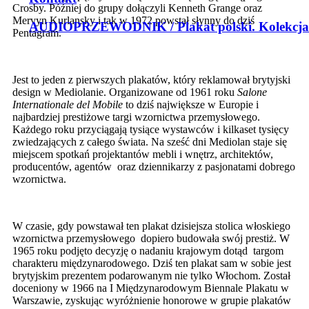
Crosby. Później do grupy dołączyli Kenneth Grange oraz
Mervyn Kurlansky i tak w 1972 powstał słynny do dziś
AUDIOPRZEWODNIK / Plakat polski. Kolekcja
Pentagram.
Jest to jeden z pierwszych plakatów, który reklamował brytyjski
design w Mediolanie. Organizowane od 1961 roku
Salone
Internationale del Mobile
to dziś największe w Europie i
najbardziej prestiżowe targi wzornictwa przemysłowego.
Każdego roku przyciągają tysiące wystawców i kilkaset tysięcy
zwiedzających z całego świata. Na sześć dni Mediolan staje się
miejscem spotkań projektantów mebli i wnętrz, architektów,
producentów, agentów oraz dziennikarzy z pasjonatami dobrego
wzornictwa.
W czasie, gdy powstawał ten plakat dzisiejsza stolica włoskiego
wzornictwa przemysłowego dopiero budowała swój prestiż. W
1965 roku podjęto decyzję o nadaniu krajowym dotąd targom
charakteru międzynarodowego. Dziś ten plakat sam w sobie jest
brytyjskim prezentem podarowanym nie tylko Włochom. Został
doceniony w 1966 na I Międzynarodowym Biennale Plakatu w
Warszawie, zyskując wyróżnienie honorowe w grupie plakatów