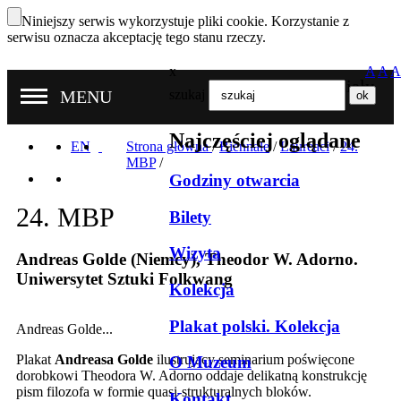
Niniejszy serwis wykorzystuje pliki cookie. Korzystanie z
serwisu oznacza akceptację tego stanu rzeczy.
x
A
A
A
Nasze oddziały
MENU
szukaj
Najczęściej oglądane
EN
Strona główna
/
Biennale
/
Laureaci
/
24.
MBP
/
Godziny otwarcia
24. MBP
Bilety
Wizyta
Andreas Golde (Niemcy), Theodor W. Adorno.
Uniwersytet Sztuki Folkwang
Kolekcja
Plakat polski. Kolekcja
Andreas Golde...
Plakat
Andreasa Golde
ilustrujący seminarium poświęcone
O Muzeum
dorobkowi Theodora W. Adorno oddaje delikatną konstrukcję
pism filozofa w formie quasi-strukturalnych bloków.
Kontakt