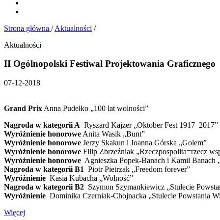
Strona główna
/
Aktualności
/
Aktualności
II Ogólnopolski Festiwal Projektowania Graficznego
07-12-2018
Grand Prix
Anna Pudełko „100 lat wolności”
Nagroda w kategorii A
Ryszard Kajzer „Oktober Fest 1917–2017”
Wyróżnienie honorowe
Anita Wasik „Bunt”
Wyróżnienie honorowe
Jerzy Skakun i Joanna Górska „Golem”
Wyróżnienie honorowe
Filip Zbrzeźniak „Rzeczpospolita=rzecz ws
Wyróżnienie honorowe
Agnieszka Popek-Banach i Kamil Banach „
Nagroda w kategorii B1
Piotr Pietrzak „Freedom forever”
Wyróżnienie
Kasia Kubacha „Wolność”
Nagroda w kategorii B2
Szymon Szymankiewicz „Stulecie Powstan
Wyróżnienie
Dominika Czerniak-Chojnacka „Stulecie Powstania Wi
Więcej