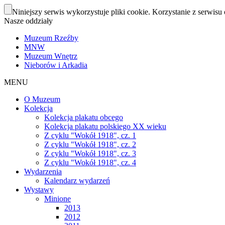
Niniejszy serwis wykorzystuje pliki cookie. Korzystanie z serwisu 
Nasze oddziały
Muzeum Rzeźby
MNW
Muzeum Wnętrz
Nieborów i Arkadia
MENU
O Muzeum
Kolekcja
Kolekcja plakatu obcego
Kolekcja plakatu polskiego XX wieku
Z cyklu "Wokół 1918", cz. 1
Z cyklu "Wokół 1918", cz. 2
Z cyklu "Wokół 1918", cz. 3
Z cyklu "Wokół 1918", cz. 4
Wydarzenia
Kalendarz wydarzeń
Wystawy
Minione
2013
2012