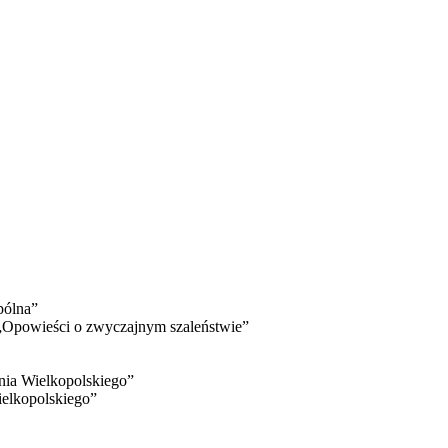
pólna”
Opowieści o zwyczajnym szaleństwie”
ia Wielkopolskiego”
elkopolskiego”