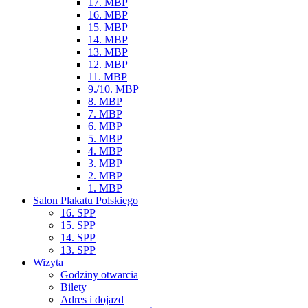
17. MBP
16. MBP
15. MBP
14. MBP
13. MBP
12. MBP
11. MBP
9./10. MBP
8. MBP
7. MBP
6. MBP
5. MBP
4. MBP
3. MBP
2. MBP
1. MBP
Salon Plakatu Polskiego
16. SPP
15. SPP
14. SPP
13. SPP
Wizyta
Godziny otwarcia
Bilety
Adres i dojazd