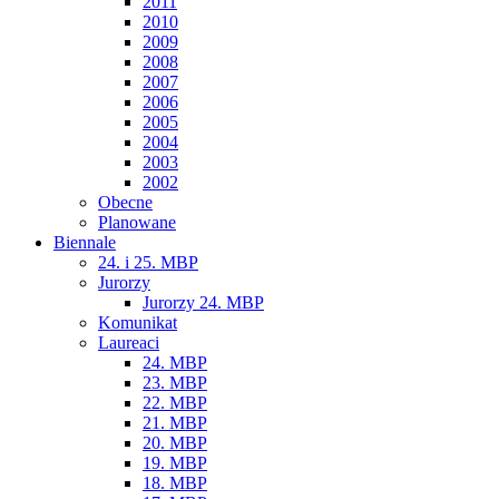
2011
2010
2009
2008
2007
2006
2005
2004
2003
2002
Obecne
Planowane
Biennale
24. i 25. MBP
Jurorzy
Jurorzy 24. MBP
Komunikat
Laureaci
24. MBP
23. MBP
22. MBP
21. MBP
20. MBP
19. MBP
18. MBP