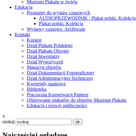
Muzeum Plakatu w święta
Edukacja
Programy do wystaw czasowych
AUDIOPRZEWODNIK / Plakat polski. Kolekcja
Plakat polski. Kolekcja
Wystawy czasowe. Archiwum
Kontakt
Kurator
Dział Plakatu Polskiego
Dział Plakatu Obcego
Dział Inwentarzy
Dział Wypożyczeń
Magazyn zbiorów
Dział Dokumentacji Fotograficznej
Dział Administracyjno-Techniczny
Kwerendy naukowe
Biblioteka
Pracownia Konserwacji Papieru
Ofiarowanie plakatów do zbiorów Muzeum Plakatu
Edukacja i rozwój publiczności
x
szukaj
Najczęściej oglądane